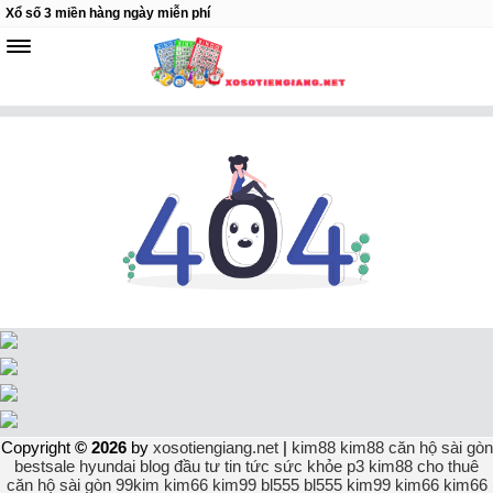
Xổ số 3 miền hàng ngày miễn phí
Copyright
© 2026
by
xosotiengiang.net
|
kim88
kim88
căn hộ sài gòn
bestsale hyundai
blog đầu tư
tin tức sức khỏe
p3
kim88
cho thuê
căn hộ sài gòn
99kim
kim66
kim99
bl555
bl555
kim99
kim66
kim66