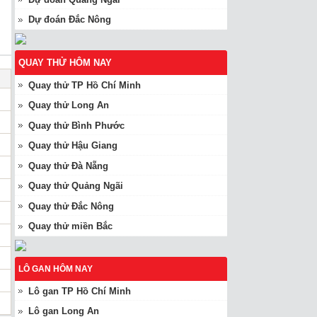
Dự đoán Đắc Nông
QUAY THỬ HÔM NAY
Quay thử TP Hồ Chí Minh
Quay thử Long An
Quay thử Bình Phước
Quay thử Hậu Giang
Quay thử Đà Nẵng
Quay thử Quảng Ngãi
Quay thử Đắc Nông
Quay thử miền Bắc
LÔ GAN HÔM NAY
Lô gan TP Hồ Chí Minh
Lô gan Long An