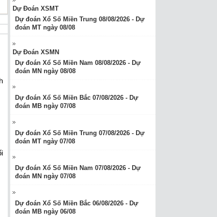
Dự Đoán XSMT
Dự đoán Xổ Số Miền Trung 08/08/2026 - Dự
đoán MT ngày 08/08
Dự Đoán XSMN
Dự đoán Xổ Số Miền Nam 08/08/2026 - Dự
đoán MN ngày 08/08
h
Dự đoán Xổ Số Miền Bắc 07/08/2026 - Dự
đoán MB ngày 07/08
Dự đoán Xổ Số Miền Trung 07/08/2026 - Dự
đoán MT ngày 07/08
i
Dự đoán Xổ Số Miền Nam 07/08/2026 - Dự
đoán MN ngày 07/08
Dự đoán Xổ Số Miền Bắc 06/08/2026 - Dự
đoán MB ngày 06/08