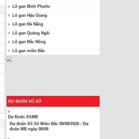
Lô gan Bình Phước
Lô gan Hậu Giang
Lô gan Đà Nẵng
Lô gan Quảng Ngãi
Lô gan Đắc Nông
Lô gan miền Bắc
DỰ ĐOÁN XỔ SỐ
Dự Đoán XSMB
Dự đoán Xổ Số Miền Bắc 08/08/2026 - Dự
đoán MB ngày 08/08