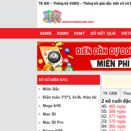
TK BD – Thống kê XSBD – Thống kê giải đặc biệt xổ số
XSMB
XSMN
XSMT
SỔ KẾT QUẢ
VIE
XỔ SỐ MIỀN BẮC
Miền Bắc
TK GĐB
Theo
Điện toán 1*2*3, 6x36, thần tài
2 số cuối đặc
Mega 6/45
45:
485 ngày
55:
388 ngày
Max 3D
02:
377 ngày
23:
370 ngày
Max 3D Pro
84:
366 ngày
Power 6/55