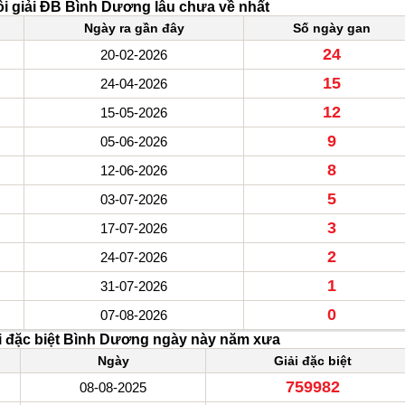
i giải ĐB Bình Dương lâu chưa về nhất
Ngày ra gần đây
Số ngày gan
24
20-02-2026
15
24-04-2026
12
15-05-2026
9
05-06-2026
8
12-06-2026
5
03-07-2026
3
17-07-2026
2
24-07-2026
1
31-07-2026
0
07-08-2026
i đặc biệt Bình Dương ngày này năm xưa
Ngày
Giải đặc biệt
759982
08-08-2025