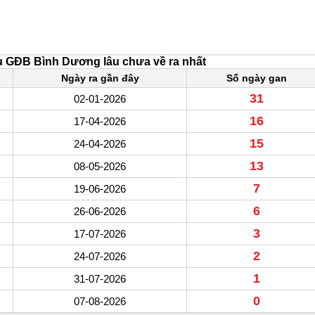
 GĐB Bình Dương lâu chưa về ra nhất
Ngày ra gần đây
Số ngày gan
31
02-01-2026
16
17-04-2026
15
24-04-2026
13
08-05-2026
7
19-06-2026
6
26-06-2026
3
17-07-2026
2
24-07-2026
1
31-07-2026
0
07-08-2026