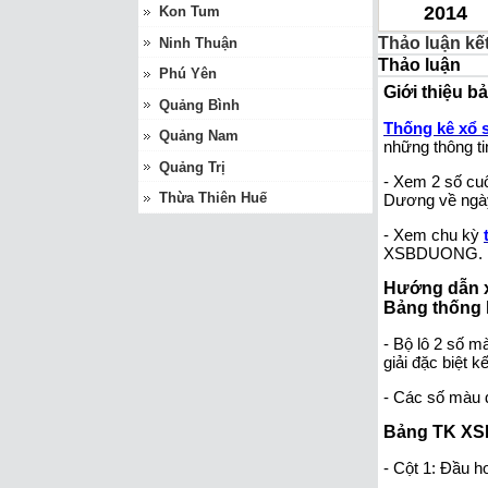
2014
Kon Tum
Thảo luận kế
Ninh Thuận
Thảo luận
Phú Yên
Giới thiệu 
Quảng Bình
Thống kê xổ 
Quảng Nam
những thông ti
Quảng Trị
- Xem 2 số cuố
Thừa Thiên Huế
Dương về ngà
- Xem chu kỳ
XSBDUONG.
Hướng dẫn 
Bảng thống k
- Bộ lô 2 số m
giải đặc biệt k
- Các số màu đ
Bảng TK XSBD
- Cột 1: Đầu h