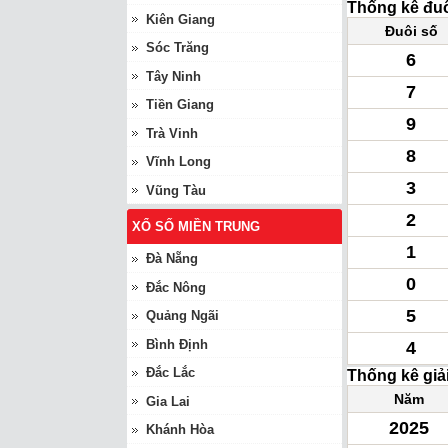
Thống kê đuô
Kiên Giang
Đuôi số
Sóc Trăng
6
Tây Ninh
7
Tiền Giang
9
Trà Vinh
8
Vĩnh Long
3
Vũng Tàu
2
XỔ SỐ MIỀN TRUNG
1
Đà Nẵng
0
Đắc Nông
5
Quảng Ngãi
Bình Định
4
Đắc Lắc
Thống kê giả
Năm
Gia Lai
2025
Khánh Hòa