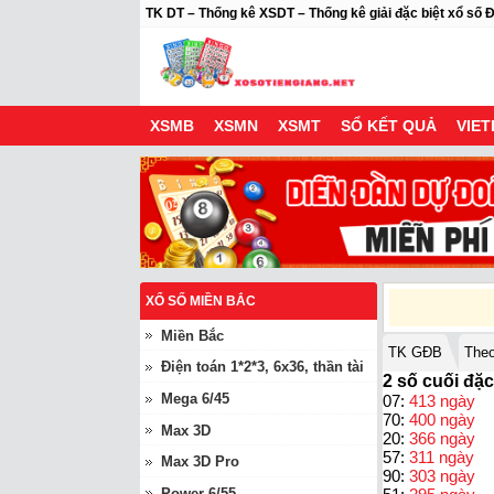
TK DT – Thống kê XSDT – Thống kê giải đặc biệt xổ số 
XSMB
XSMN
XSMT
SỔ KẾT QUẢ
VIE
XỔ SỐ MIỀN BẮC
Miền Bắc
TK GĐB
Theo
Điện toán 1*2*3, 6x36, thần tài
2 số cuối đặc
Mega 6/45
07:
413 ngày
70:
400 ngày
Max 3D
20:
366 ngày
57:
311 ngày
Max 3D Pro
90:
303 ngày
Power 6/55