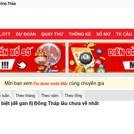
Đồng Tháp
TLOTT
DỰ ĐOÁN
QUAY THỬ
THỐNG KÊ
SỔ MƠ
TK CẦU
Mời bạn xem
cùng chuyên gia
Dự đoán miền Bắc
 tuần
Theo tháng
Theo năm
Theo tổng
 biệt (đề gan lì) Đồng Tháp lâu chưa về nhất