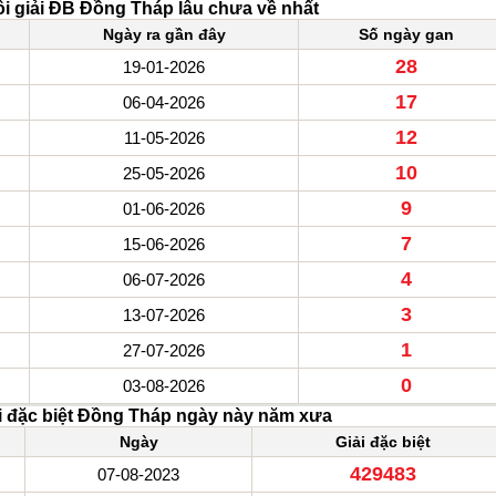
i giải ĐB Đồng Tháp lâu chưa về nhất
Ngày ra gần đây
Số ngày gan
28
19-01-2026
17
06-04-2026
12
11-05-2026
10
25-05-2026
9
01-06-2026
7
15-06-2026
4
06-07-2026
3
13-07-2026
1
27-07-2026
0
03-08-2026
i đặc biệt Đồng Tháp ngày này năm xưa
Ngày
Giải đặc biệt
429483
07-08-2023