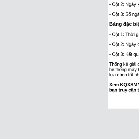
- Cột 2: Ngày
- Cột 3: Số ngà
Bảng đặc bi
- Cột 1: Thời 
- Cột 2: Ngày 
- Cột 3: Kết qu
Thống kê giải 
hệ thống máy 
lựa chọn tốt nh
Xem KQXSMN s
bạn truy cập t