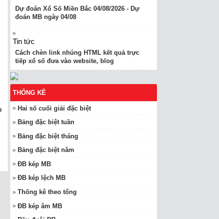
Dự đoán Xổ Số Miền Bắc 04/08/2026 - Dự
đoán MB ngày 04/08
Tin tức
Cách chèn link nhúng HTML kết quả trực
tiếp xổ số đưa vào website, blog
THỐNG KÊ
Hai số cuối giải đặc biệt
o
Bảng đặc biệt tuần
Bảng đặc biệt tháng
Bảng đặc biệt năm
ĐB kép MB
ĐB kép lệch MB
Thống kê theo tổng
ĐB kép âm MB