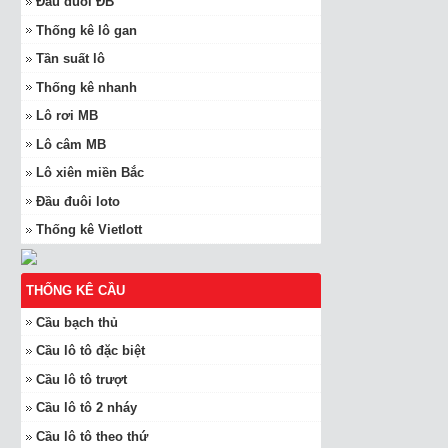
Đầu đuôi ĐB
Thống kê lô gan
Tần suất lô
Thống kê nhanh
Lô rơi MB
Lô câm MB
Lô xiên miền Bắc
Đầu đuôi loto
Thống kê Vietlott
THỐNG KÊ CẦU
Cầu bạch thủ
Cầu lô tô đặc biệt
Cầu lô tô trượt
Cầu lô tô 2 nháy
Cầu lô tô theo thứ