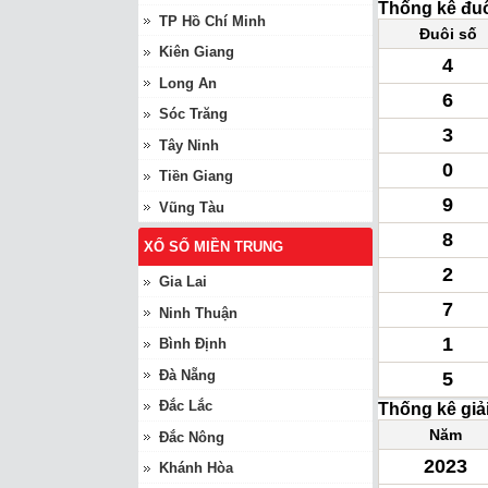
Thống kê đuô
TP Hồ Chí Minh
Đuôi số
Kiên Giang
4
Long An
6
Sóc Trăng
3
Tây Ninh
0
Tiền Giang
9
Vũng Tàu
8
XỔ SỐ MIỀN TRUNG
2
Gia Lai
7
Ninh Thuận
1
Bình Định
Đà Nẵng
5
Đắc Lắc
Thống kê giả
Năm
Đắc Nông
2023
Khánh Hòa