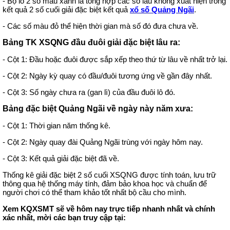
- Bộ lô 2 số màu xanh là tổng hợp các số lâu không xuất hiện trong
kết quả 2 số cuối giải đặc biệt kết quả
xổ số Quảng Ngãi
.
- Các số màu đỏ thể hiện thời gian mà số đó đưa chưa về.
Bảng TK XSQNG đầu đuôi giải đặc biệt lâu ra:
- Cột 1: Đầu hoặc đuôi được sắp xếp theo thứ từ lâu về nhất trở lại.
- Cột 2: Ngày kỳ quay có đầu/đuôi tương ứng về gần đây nhất.
- Cột 3: Số ngày chưa ra (gan lì) của đầu đuôi lô đó.
Bảng đặc biệt Quảng Ngãi về ngày này năm xưa:
- Cột 1: Thời gian năm thống kê.
- Cột 2: Ngày quay đài Quảng Ngãi trùng với ngày hôm nay.
- Cột 3: Kết quả giải đặc biệt đã về.
Thống kê giải đặc biệt 2 số cuối XSQNG được tính toán, lưu trữ
thông qua hệ thống máy tính, đảm bảo khoa học và chuẩn để
người chơi có thể tham khảo tốt nhất bộ cầu cho mình.
Xem KQXSMT sẽ về hôm nay trực tiếp nhanh nhất và chính
xác nhất, mời các bạn truy cập tại: