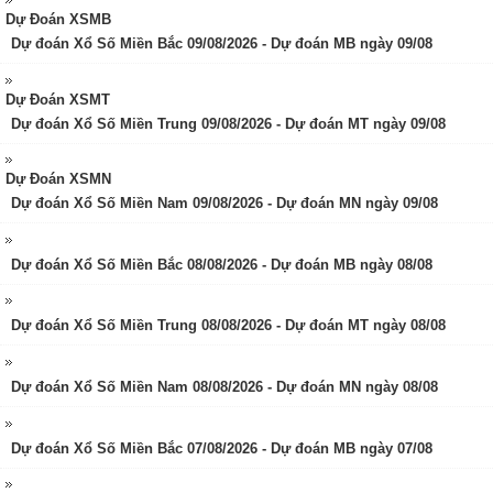
Dự Đoán XSMB
Dự đoán Xổ Số Miền Bắc 09/08/2026 - Dự đoán MB ngày 09/08
Dự Đoán XSMT
Dự đoán Xổ Số Miền Trung 09/08/2026 - Dự đoán MT ngày 09/08
Dự Đoán XSMN
Dự đoán Xổ Số Miền Nam 09/08/2026 - Dự đoán MN ngày 09/08
Dự đoán Xổ Số Miền Bắc 08/08/2026 - Dự đoán MB ngày 08/08
Dự đoán Xổ Số Miền Trung 08/08/2026 - Dự đoán MT ngày 08/08
Dự đoán Xổ Số Miền Nam 08/08/2026 - Dự đoán MN ngày 08/08
Dự đoán Xổ Số Miền Bắc 07/08/2026 - Dự đoán MB ngày 07/08