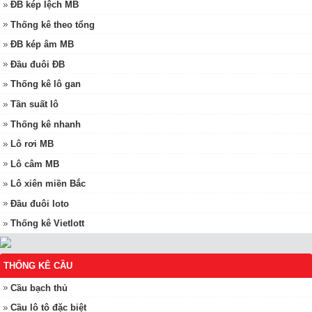
ĐB kép lệch MB
Thống kê theo tổng
ĐB kép âm MB
Đầu đuôi ĐB
Thống kê lô gan
Tần suất lô
Thống kê nhanh
Lô rơi MB
Lô câm MB
Lô xiên miền Bắc
Đầu đuôi loto
Thống kê Vietlott
THỐNG KÊ CẦU
Cầu bạch thủ
Cầu lô tô đặc biệt