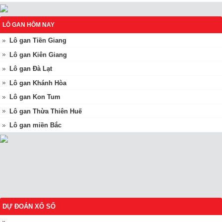
LÔ GAN HÔM NAY
Lô gan Tiền Giang
Lô gan Kiên Giang
Lô gan Đà Lạt
Lô gan Khánh Hòa
Lô gan Kon Tum
Lô gan Thừa Thiên Huế
Lô gan miền Bắc
DỰ ĐOÁN XỔ SỐ