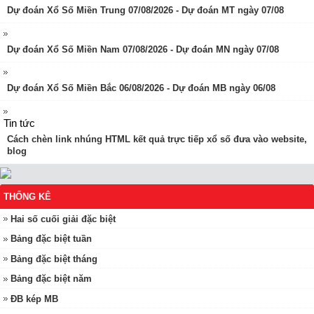
Dự đoán Xổ Số Miền Trung 07/08/2026 - Dự đoán MT ngày 07/08
Dự đoán Xổ Số Miền Nam 07/08/2026 - Dự đoán MN ngày 07/08
Dự đoán Xổ Số Miền Bắc 06/08/2026 - Dự đoán MB ngày 06/08
Tin tức
Cách chèn link nhúng HTML kết quả trực tiếp xổ số đưa vào website,
blog
THỐNG KÊ
Hai số cuối giải đặc biệt
Bảng đặc biệt tuần
Bảng đặc biệt tháng
Bảng đặc biệt năm
ĐB kép MB