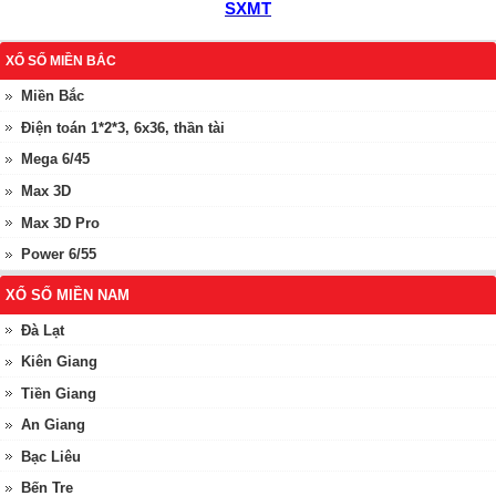
SXMT
XỔ SỐ MIỀN BẮC
Miền Bắc
Điện toán 1*2*3, 6x36, thần tài
Mega 6/45
Max 3D
Max 3D Pro
Power 6/55
XỔ SỐ MIỀN NAM
Đà Lạt
Kiên Giang
Tiền Giang
An Giang
Bạc Liêu
Bến Tre