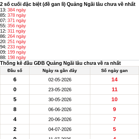
2 số cuối đặc biệt (đề gan lì) Quảng Ngãi lâu chưa về nhất
13:
384 ngày
85:
378 ngày
07:
371 ngày
55:
356 ngày
12:
311 ngày
86:
264 ngày
20:
251 ngày
94:
233 ngày
09:
199 ngày
88:
198 ngày
Thống kê đầu GĐB Quảng Ngãi lâu chưa về ra nhất
Đầu số
Ngày ra gần đây
Số ngày gan
6
14
02-05-2026
0
11
23-05-2026
5
10
30-05-2026
8
9
06-06-2026
4
7
20-06-2026
2
5
04-07-2026