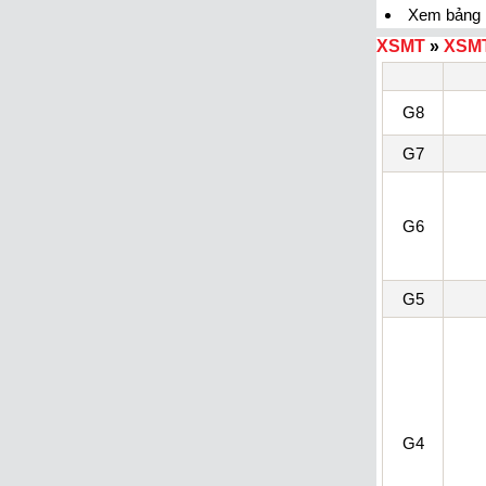
Xem bảng 
XSMT
»
XSMT
G8
G7
G6
G5
G4