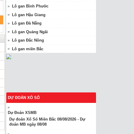
Lô gan Bình Phước
Lô gan Hậu Giang
Lô gan Đà Nẵng
Lô gan Quảng Ngãi
Lô gan Đắc Nông
Lô gan miền Bắc
DỰ ĐOÁN XỔ SỐ
Dự Đoán XSMB
Dự đoán Xổ Số Miền Bắc 08/08/2026 - Dự
đoán MB ngày 08/08