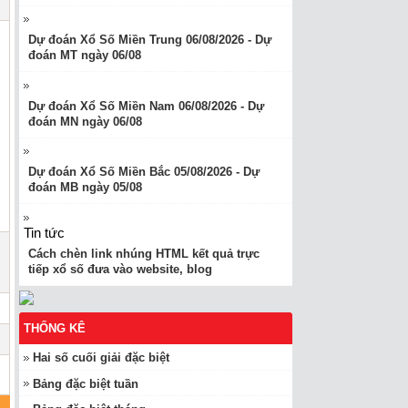
Dự đoán Xổ Số Miền Trung 06/08/2026 - Dự
đoán MT ngày 06/08
Dự đoán Xổ Số Miền Nam 06/08/2026 - Dự
đoán MN ngày 06/08
Dự đoán Xổ Số Miền Bắc 05/08/2026 - Dự
đoán MB ngày 05/08
Tin tức
Cách chèn link nhúng HTML kết quả trực
tiếp xổ số đưa vào website, blog
THỐNG KÊ
Hai số cuối giải đặc biệt
Bảng đặc biệt tuần