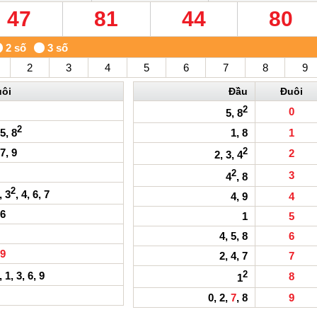
47
81
44
80
2
3
4
5
6
7
8
9
ôi
Đầu
Đuôi
2
0
5, 8
2
 5, 8
1, 8
1
 7, 9
2
2
2, 3, 4
2
3
4
, 8
2
, 3
, 4, 6, 7
4, 9
4
 6
1
5
4, 5, 8
6
9
2, 4, 7
7
, 1, 3, 6, 9
2
8
1
0, 2,
7
, 8
9