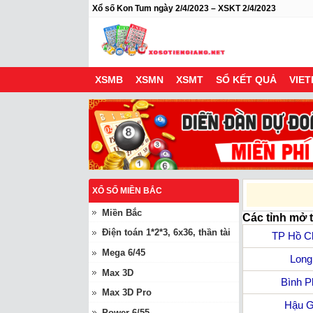
Xổ số Kon Tum ngày 2/4/2023 – XSKT 2/4/2023
XSMB
XSMN
XSMT
SỔ KẾT QUẢ
VIE
XỔ SỐ MIỀN BẮC
Miền Bắc
Các tỉnh mở
Điện toán 1*2*3, 6x36, thần tài
TP Hồ C
Mega 6/45
Long
Max 3D
Bình 
Max 3D Pro
Hậu G
Power 6/55