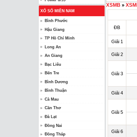
XSMB
»
XSMB
XỔ SỐ MIỀN NAM
Bình Phước
ĐB
Hậu Giang
TP Hồ Chí Minh
Giải 1
Long An
Giải 2
An Giang
Bạc Liêu
Bến Tre
Giải 3
Bình Dương
Bình Thuận
Giải 4
Cà Mau
Cần Thơ
Giải 5
Đà Lạt
Đồng Nai
Giải 6
Đồng Tháp