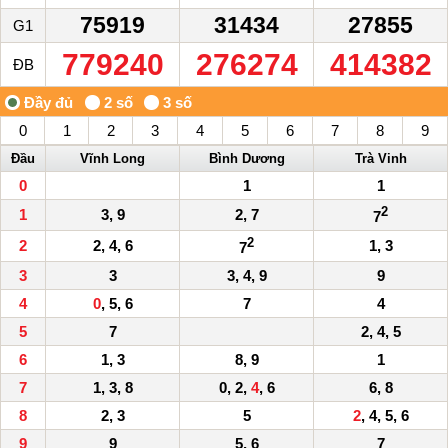
75919
31434
27855
G1
779240
276274
414382
ĐB
0
1
2
3
4
5
6
7
8
9
Đầu
Vĩnh Long
Bình Dương
Trà Vinh
0
1
1
2
1
3, 9
2, 7
7
2
2
2, 4, 6
1, 3
7
3
3
3, 4, 9
9
4
0
, 5, 6
7
4
5
7
2, 4, 5
6
1, 3
8, 9
1
7
1, 3, 8
0, 2,
4
, 6
6, 8
8
2, 3
5
2
, 4, 5, 6
9
9
5, 6
7