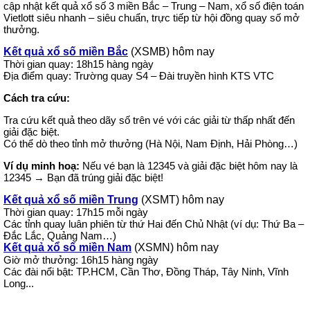
cập nhật kết quả xổ số 3 miền Bắc – Trung – Nam, xổ số điện toán
Vietlott siêu nhanh – siêu chuẩn, trực tiếp từ hội đồng quay số mở
thưởng.
Kết quả xổ số miền Bắc
(XSMB) hôm nay
Thời gian quay: 18h15 hàng ngày
Địa điểm quay: Trường quay S4 – Đài truyền hình KTS VTC
Cách tra cứu:
Tra cứu kết quả theo dãy số trên vé với các giải từ thấp nhất đến
giải đặc biệt.
Có thể dò theo tỉnh mở thưởng (Hà Nội, Nam Định, Hải Phòng…)
Ví dụ minh hoạ:
Nếu vé bạn là 12345 và giải đặc biệt hôm nay là
12345 → Bạn đã trúng giải đặc biệt!
Kết quả xổ số miền Trung
(XSMT) hôm nay
Thời gian quay: 17h15 mỗi ngày
Các tỉnh quay luân phiên từ thứ Hai đến Chủ Nhật (ví dụ: Thứ Ba –
Đắc Lắc, Quảng Nam…)
Kết quả xổ số miền Nam
(XSMN) hôm nay
Giờ mở thưởng: 16h15 hàng ngày
Các đài nổi bật: TP.HCM, Cần Thơ, Đồng Tháp, Tây Ninh, Vĩnh
Long...