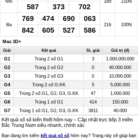
Nhì
189
210N
587
373
702
769
474
690
063
Ba
216
100N
842
605
527
586
Max 3D+
Giải
Kết quả
SL giải
Giá trị (đ)
G1
Trùng 2 số G1
3
1.000.000.000
G2
Trùng 2 số G2
0
40.000.000
G3
Trùng 2 số G3
0
10.000.000
G4
Trùng 2 số G.KK
5
5.000.000
G5
Trùng 2 số G1, G2, G3, G.KK
47
1.000.000
G6
Trùng 1 số G1
414
150.000
G7
Trùng 1 số G1, G2, G3, G.KK
3811
40.000
Kết quả xổ số kiến thiết hôm nay – Cập nhật trực tiếp 3 miền
Bắc Trung Nam siêu nhanh, chính xác
Bạn đang tìm kiếm
kết quả xổ số
hôm nay? Trang này sẽ giúp bạn