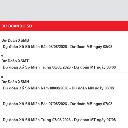
DỰ ĐOÁN XỔ SỐ
Dự Đoán XSMB
Dự đoán Xổ Số Miền Bắc 08/08/2026 - Dự đoán MB ngày 08/08
Dự Đoán XSMT
Dự đoán Xổ Số Miền Trung 08/08/2026 - Dự đoán MT ngày 08/08
Dự Đoán XSMN
Dự đoán Xổ Số Miền Nam 08/08/2026 - Dự đoán MN ngày 08/08
Dự đoán Xổ Số Miền Bắc 07/08/2026 - Dự đoán MB ngày 07/08
Dự đoán Xổ Số Miền Trung 07/08/2026 - Dự đoán MT ngày 07/08