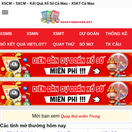
XSCM – SXCM – Kết Quả Xổ Số Cà Mau – XSKT Cà Mau
XSMB
XSMN
XSMT
DỰ ĐOÁN
THỐNG KÊ
SỔ KẾT QUẢ
VIETLOTT
QUAY THỬ
SỔ MƠ
TK CẦU
Mời bạn xem
Quay thử miền Trung
Các tỉnh mở thưởng hôm nay