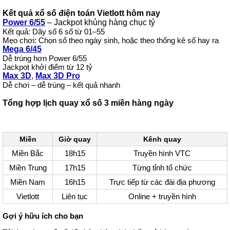
Kết quả xổ số điện toán Vietlott hôm nay
Power 6/55
– Jackpot khủng hàng chục tỷ
Kết quả: Dãy số 6 số từ 01–55
Mẹo chơi: Chọn số theo ngày sinh, hoặc theo thống kê số hay ra
Mega 6/45
Dễ trúng hơn Power 6/55
Jackpot khởi điểm từ 12 tỷ
Max 3D
,
Max 3D Pro
Dễ chơi – dễ trúng – kết quả nhanh
Tổng hợp lịch quay xổ số 3 miền hàng ngày
Miền
Giờ quay
Kênh quay
Miền Bắc
18h15
Truyền hình VTC
Miền Trung
17h15
Từng tỉnh tổ chức
Miền Nam
16h15
Trực tiếp từ các đài địa phương
Vietlott
Liên tục
Online + truyền hình
Gợi ý hữu ích cho bạn