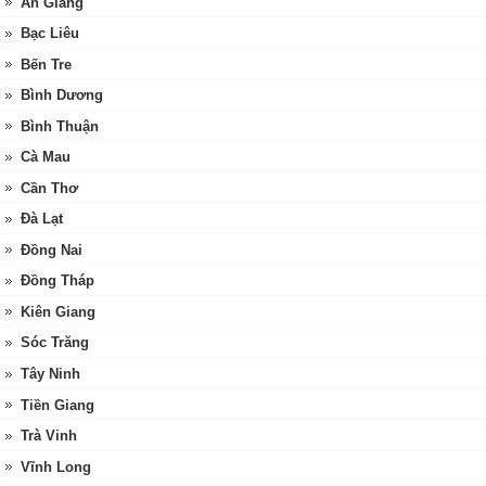
An Giang
Bạc Liêu
Bến Tre
Bình Dương
Bình Thuận
Cà Mau
Cần Thơ
Đà Lạt
Đồng Nai
Đồng Tháp
Kiên Giang
Sóc Trăng
Tây Ninh
Tiền Giang
Trà Vinh
Vĩnh Long