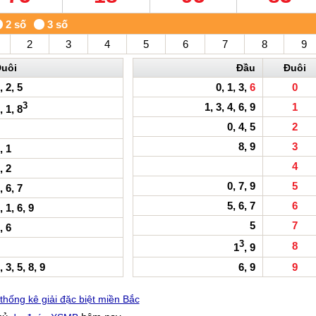
2
3
4
5
6
7
8
9
uôi
Đầu
Đuôi
, 2, 5
0, 1, 3,
6
0
3
1, 3, 4, 6, 9
1
, 1, 8
0, 4, 5
2
8, 9
3
, 1
4
, 2
0, 7, 9
5
, 6, 7
5, 6, 7
6
, 1, 6, 9
5
7
, 6
3
8
1
, 9
, 3, 5, 8, 9
6, 9
9
thống kê giải đặc biệt miền Bắc