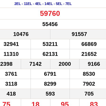
2EL - 11EL - 4EL - 14EL - 5EL - 7EL
59760
55456
10476
91557
32941
53211
66869
11310
62131
21652
2398
7142
2000
9166
3761
6791
8530
3118
8299
7902
418
593
705
75
18
95
83