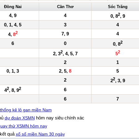
Đồng Nai
Cần Thơ
Sóc Trăng
2
4, 9
4
0, 8
, 9
0, 1, 4, 5
3
4
2
7, 9
4
4,
8
2
6
0
0, 8
2
2
2, 3
, 4, 5, 7
5
2
1
0, 1, 3
2, 5,
8
5
2
2
2
, 3, 9
2
2
6
4
, 8, 9
6
7
thống kê lô gan miền Nam
hủ
hôm nay siêu chính xác
dự đoán XSMN
quay thử XSMN hôm nay
kết quả
xổ số miền Nam 30 ngày