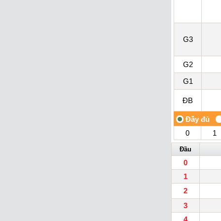
G3
G2
G1
ĐB
0
1
Đầu
0
1
2
3
4