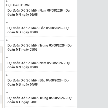
Dự Đoán XSMN
Dự đoán Xổ Số Miền Nam 06/08/2026 - Dự
đoán MN ngày 06/08
Dự đoán Xổ Số Miền Bắc 05/08/2026 - Dự
đoán MB ngày 05/08
Dự đoán Xổ Số Miền Trung 05/08/2026 - Dự
đoán MT ngày 05/08
Dự đoán Xổ Số Miền Nam 05/08/2026 - Dự
đoán MN ngày 05/08
Dự đoán Xổ Số Miền Bắc 04/08/2026 - Dự
đoán MB ngày 04/08
Dự đoán Xổ Số Miền Trung 04/08/2026 - Dự
đoán MT ngày 04/08