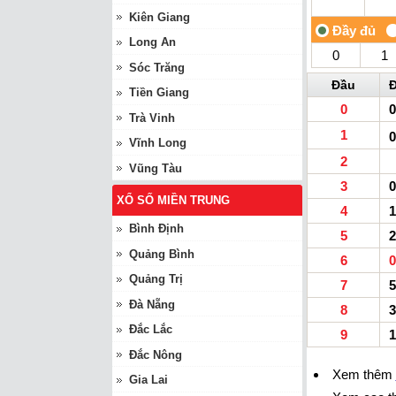
Kiên Giang
Long An
0
1
Sóc Trăng
Đầu
Đ
Tiền Giang
0
0
Trà Vinh
1
0
Vĩnh Long
2
Vũng Tàu
3
0
XỔ SỐ MIỀN TRUNG
4
1
Bình Định
5
2
Quảng Bình
6
0
Quảng Trị
7
5
Đà Nẵng
8
3
Đắc Lắc
9
1
Đắc Nông
Xem thêm
Gia Lai