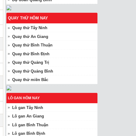
QUAY THỬ HÔM NAY
Quay thử Tây Ninh
Quay thử An Giang
Quay thử Bình Thuận
Quay thử Bình Định
Quay thử Quảng Trị
Quay thử Quảng Bình
Quay thử miền Bắc
LÔ GAN HÔM NAY
Lô gan Tây Ninh
Lô gan An Giang
Lô gan Bình Thuận
Lô gan Bình Định