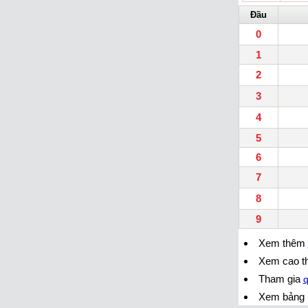
Đầu
0
1
2
3
4
5
6
7
8
9
Xem thêm
Xem cao t
Tham gia
Xem bảng 