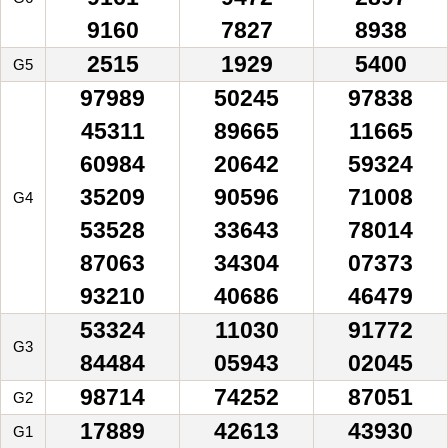
9160
7827
8938
2515
1929
5400
G5
97989
50245
97838
45311
89665
11665
60984
20642
59324
35209
90596
71008
G4
53528
33643
78014
87063
34304
07373
93210
40686
46479
53324
11030
91772
G3
84484
05943
02045
98714
74252
87051
G2
17889
42613
43930
G1