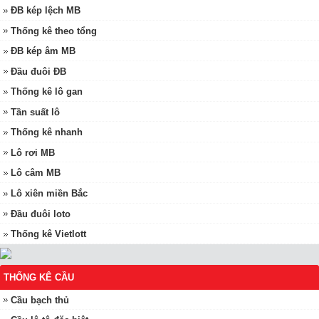
ĐB kép lệch MB
Thống kê theo tổng
ĐB kép âm MB
Đầu đuôi ĐB
Thống kê lô gan
Tần suất lô
Thống kê nhanh
Lô rơi MB
Lô câm MB
Lô xiên miền Bắc
Đầu đuôi loto
Thống kê Vietlott
THỐNG KÊ CẦU
Cầu bạch thủ