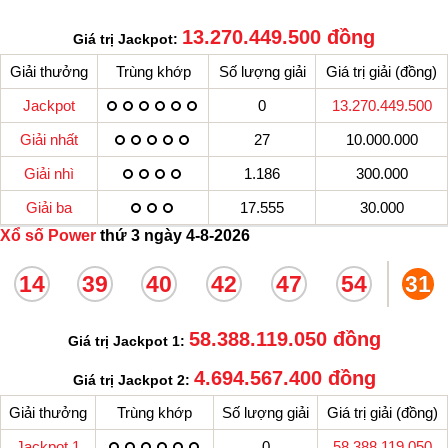
13.270.449.500 đồng
Giá trị Jackpot:
Giải thưởng
Trùng khớp
Số lượng giải
Giá trị giải (đồng)
Jackpot
0
13.270.449.500
Giải nhất
27
10.000.000
Giải nhì
1.186
300.000
Giải ba
17.555
30.000
Xổ số Power
thứ 3 ngày 4-8-2026
14
39
40
42
47
54
31
58.388.119.050 đồng
Giá trị Jackpot 1:
4.694.567.400 đồng
Giá trị Jackpot 2:
Giải thưởng
Trùng khớp
Số lượng giải
Giá trị giải (đồng)
Jackpot 1
0
58.388.119.050