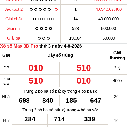
Jackpot 2
|
1
4.694.567.400
Giải nhất
14
40.000.000
Giải nhì
928
500.000
Giải ba
19.084
50.000
Xổ số Max 3D Pro
thứ 3 ngày 4-8-2026
Giải
Giải
Dãy số trúng
thưởng
010
510
ĐB
2 tỷ
Phụ
510
010
400tr
ĐB
Trùng 2 bộ ba số bất kỳ trong 4 bộ ba số
Nhất
30tr
698
840
185
647
Trùng 2 bộ ba số bất kỳ trong 4 bộ ba số:
284
714
339
Nhì
10tr