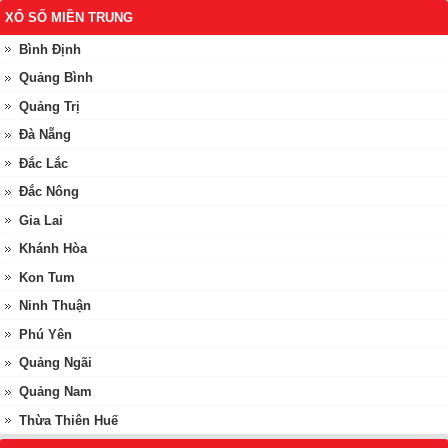
XỔ SỐ MIỀN TRUNG
Bình Định
Quảng Bình
Quảng Trị
Đà Nẵng
Đắc Lắc
Đắc Nông
Gia Lai
Khánh Hòa
Kon Tum
Ninh Thuận
Phú Yên
Quảng Ngãi
Quảng Nam
Thừa Thiên Huế