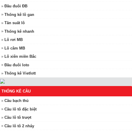
Đầu đuôi ĐB
Thống kê lô gan
Tần suất lô
Thống kê nhanh
Lô rơi MB
Lô câm MB
Lô xiên miền Bắc
Đầu đuôi loto
Thống kê Vietlott
THỐNG KÊ CẦU
Cầu bạch thủ
Cầu lô tô đặc biệt
Cầu lô tô trượt
Cầu lô tô 2 nháy