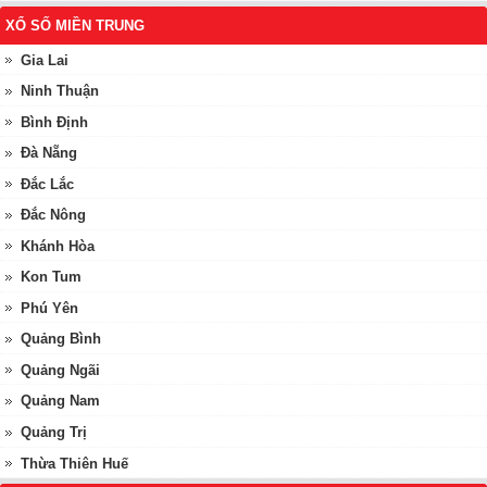
XỔ SỐ MIỀN TRUNG
Gia Lai
Ninh Thuận
Bình Định
Đà Nẵng
Đắc Lắc
Đắc Nông
Khánh Hòa
Kon Tum
Phú Yên
Quảng Bình
Quảng Ngãi
Quảng Nam
Quảng Trị
Thừa Thiên Huế