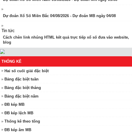
Dự đoán Xổ Số Miền Bắc 04/08/2026 - Dự đoán MB ngày 04/08
Tin tức
Cách chèn link nhúng HTML kết quả trực tiếp xổ số đưa vào website,
blog
THỐNG KÊ
Hai số cuối giải đặc biệt
Bảng đặc biệt tuần
Bảng đặc biệt tháng
Bảng đặc biệt năm
ĐB kép MB
ĐB kép lệch MB
Thống kê theo tổng
ĐB kép âm MB