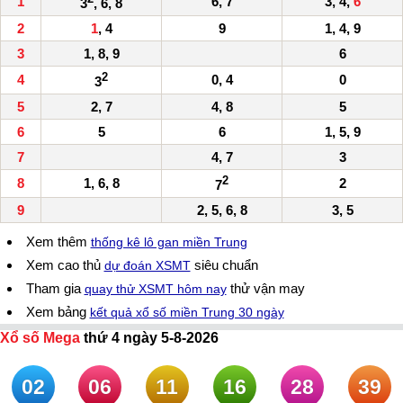
1
6, 7
3, 4,
6
3
, 6, 8
2
1
, 4
9
1, 4, 9
3
1, 8, 9
6
2
4
0, 4
0
3
5
2, 7
4, 8
5
6
5
6
1, 5, 9
7
4, 7
3
2
8
1, 6, 8
2
7
9
2, 5, 6, 8
3, 5
Xem thêm
thống kê lô gan miền Trung
Xem cao thủ
siêu chuẩn
dự đoán XSMT
Tham gia
thử vận may
quay thử XSMT hôm nay
Xem bảng
kết quả xổ số miền Trung 30 ngày
Xổ số Mega
thứ 4 ngày 5-8-2026
02
06
11
16
28
39