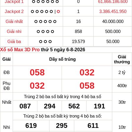
Jackpot 1
0
61.866.186.600
Jackpot 2
|
1
3.386.451.950
Giải nhất
16
40.000.000
Giải nhì
858
500.000
Giải ba
19.579
50.000
Xổ số Max 3D Pro
thứ 5 ngày 6-8-2026
Giải
Giải
Dãy số trúng
thưởng
058
032
ĐB
2 tỷ
Phụ
032
058
400tr
ĐB
Trùng 2 bộ ba số bất kỳ trong 4 bộ ba số
Nhất
30tr
087
294
562
191
Trùng 2 bộ ba số bất kỳ trong 4 bộ ba số:
619
295
611
Nhì
10tr