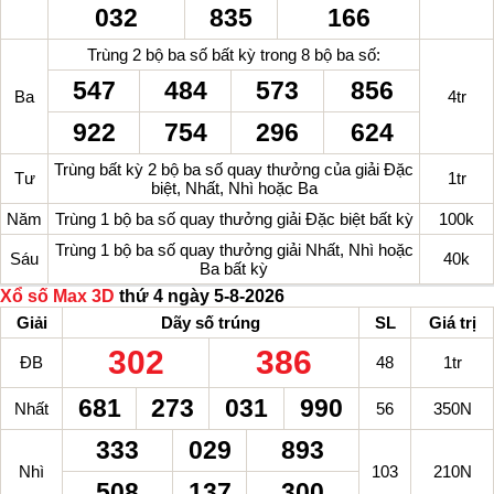
032
835
166
Trùng 2 bộ ba số bất kỳ trong 8 bộ ba số:
547
484
573
856
Ba
4tr
922
754
296
624
Trùng bất kỳ 2 bộ ba số quay thưởng của giải Đặc
Tư
1tr
biệt, Nhất, Nhì hoặc Ba
Năm
Trùng 1 bộ ba số quay thưởng giải Đặc biệt bất kỳ
100k
Trùng 1 bộ ba số quay thưởng giải Nhất, Nhì hoặc
Sáu
40k
Ba bất kỳ
Xổ số Max 3D
thứ 4 ngày 5-8-2026
Giải
Dãy số trúng
SL
Giá trị
302
386
ĐB
48
1tr
681
273
031
990
Nhất
56
350N
333
029
893
Nhì
103
210N
508
137
300