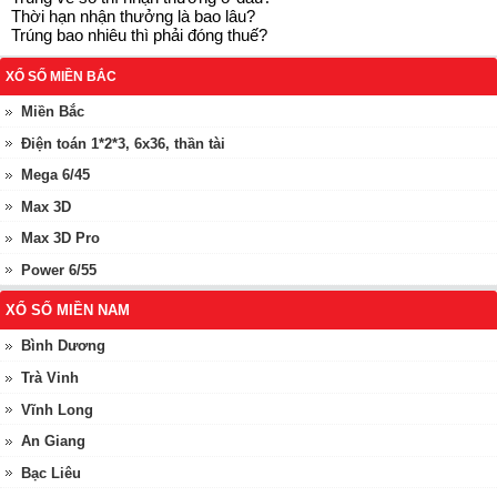
Thời hạn nhận thưởng là bao lâu?
Trúng bao nhiêu thì phải đóng thuế?
XỔ SỐ MIỀN BẮC
Miền Bắc
Điện toán 1*2*3, 6x36, thần tài
Mega 6/45
Max 3D
Max 3D Pro
Power 6/55
XỔ SỐ MIỀN NAM
Bình Dương
Trà Vinh
Vĩnh Long
An Giang
Bạc Liêu