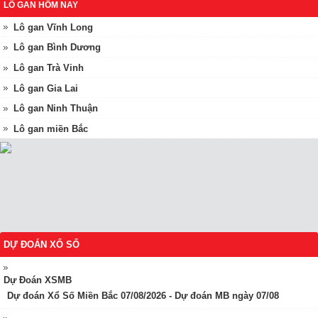
LÔ GAN HÔM NAY
Lô gan Vĩnh Long
Lô gan Bình Dương
Lô gan Trà Vinh
Lô gan Gia Lai
Lô gan Ninh Thuận
Lô gan miền Bắc
DỰ ĐOÁN XỔ SỐ
Dự Đoán XSMB
Dự đoán Xổ Số Miền Bắc 07/08/2026 - Dự đoán MB ngày 07/08