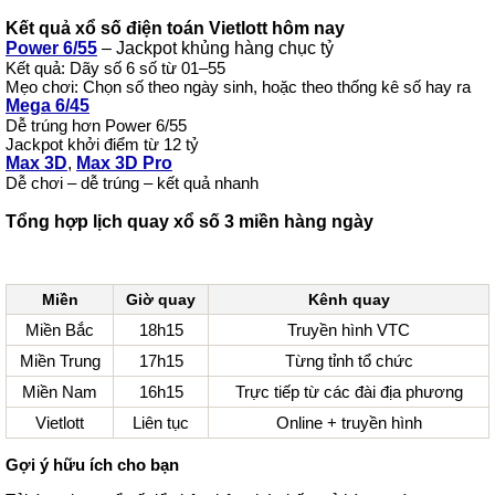
Kết quả xổ số điện toán Vietlott hôm nay
Power 6/55
– Jackpot khủng hàng chục tỷ
Kết quả: Dãy số 6 số từ 01–55
Mẹo chơi: Chọn số theo ngày sinh, hoặc theo thống kê số hay ra
Mega 6/45
Dễ trúng hơn Power 6/55
Jackpot khởi điểm từ 12 tỷ
Max 3D
,
Max 3D Pro
Dễ chơi – dễ trúng – kết quả nhanh
Tổng hợp lịch quay xổ số 3 miền hàng ngày
Miền
Giờ quay
Kênh quay
Miền Bắc
18h15
Truyền hình VTC
Miền Trung
17h15
Từng tỉnh tổ chức
Miền Nam
16h15
Trực tiếp từ các đài địa phương
Vietlott
Liên tục
Online + truyền hình
Gợi ý hữu ích cho bạn