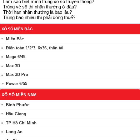
Làm sao biết mình trúng xổ số truyền thống?
Trúng vé số thì nhận thưởng ở đâu?
Thời hạn nhận thưởng là bao lâu?
Trúng bao nhiêu thì phải đóng thuế?
XỔ SỐ MIỀN BẮC
Miền Bắc
Điện toán 1*2*3, 6x36, thần tài
Mega 6/45
Max 3D
Max 3D Pro
Power 6/55
XỔ SỐ MIỀN NAM
Bình Phước
Hậu Giang
TP Hồ Chí Minh
Long An