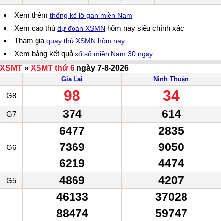
Xem thêm
thống kê lô gan miền Nam
Xem cao thủ
hôm nay siêu chính xác
dự đoán XSMN
Tham gia
quay thử XSMN hôm nay
Xem bảng kết quả
xổ số miền Nam 30 ngày
XSMT
»
XSMT thứ 6
ngày 7-8-2026
Gia Lai
Ninh Thuận
98
34
G8
374
614
G7
6477
2835
7369
9050
G6
6219
4474
4869
4207
G5
46133
37028
88474
59747