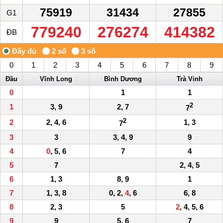
75919
31434
27855
G1
779240
276274
414382
ĐB
0
1
2
3
4
5
6
7
8
9
Đầu
Vĩnh Long
Bình Dương
Trà Vinh
0
1
1
2
1
3, 9
2, 7
7
2
2
2, 4, 6
1, 3
7
3
3
3, 4, 9
9
4
0
, 5, 6
7
4
5
7
2, 4, 5
6
1, 3
8, 9
1
7
1, 3, 8
0, 2,
4
, 6
6, 8
8
2, 3
5
2
, 4, 5, 6
9
9
5, 6
7