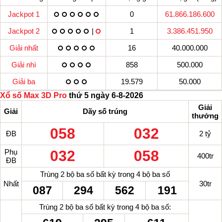
Jackpot 1
0
61.866.186.600
Jackpot 2
|
1
3.386.451.950
Giải nhất
16
40.000.000
Giải nhì
858
500.000
Giải ba
19.579
50.000
Xổ số Max 3D Pro
thứ 5 ngày 6-8-2026
Giải
Giải
Dãy số trúng
thưởng
058
032
ĐB
2 tỷ
Phụ
032
058
400tr
ĐB
Trùng 2 bộ ba số bất kỳ trong 4 bộ ba số
Nhất
30tr
087
294
562
191
Trùng 2 bộ ba số bất kỳ trong 4 bộ ba số: