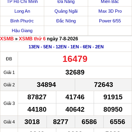
TP Hồ Chí Minh
Đà Nẵng
Miền Bắc
Long An
Quảng Ngãi
Max 3D Pro
Bình Phước
Đắc Nông
Power 6/55
Hậu Giang
XSMB
»
XSMB thứ 6
ngày 7-8-2026
13EN - 5EN - 12EN - 1EN - 6EN - 2EN
16479
ĐB
32689
Giải 1
34894
72643
Giải 2
87827
41746
91915
Giải 3
44180
40642
80950
3018
8277
6586
6556
Giải 4