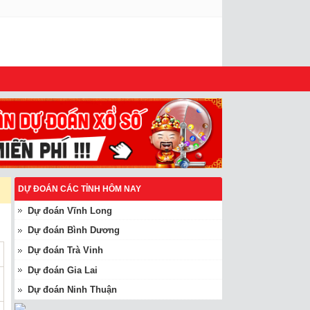
DỰ ĐOÁN CÁC TỈNH HÔM NAY
Dự đoán Vĩnh Long
Dự đoán Bình Dương
Dự đoán Trà Vinh
Dự đoán Gia Lai
Dự đoán Ninh Thuận