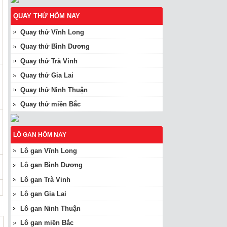
QUAY THỬ HÔM NAY
Quay thử Vĩnh Long
Quay thử Bình Dương
Quay thử Trà Vinh
Quay thử Gia Lai
Quay thử Ninh Thuận
Quay thử miền Bắc
LÔ GAN HÔM NAY
Lô gan Vĩnh Long
Lô gan Bình Dương
Lô gan Trà Vinh
Lô gan Gia Lai
Lô gan Ninh Thuận
Lô gan miền Bắc