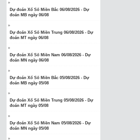
Dự đoán Xổ Số Miền Bắc 06/08/2026 - Dự
đoán MB ngày 06/08
Dự đoán Xổ Số Miền Trung 06/08/2026 - Dự
đoán MT ngày 06/08
Dự đoán Xổ Số Miền Nam 06/08/2026 - Dự
đoán MN ngày 06/08
Dự đoán Xổ Số Miền Bắc 05/08/2026 - Dự
đoán MB ngày 05/08
Dự đoán Xổ Số Miền Trung 05/08/2026 - Dự
đoán MT ngày 05/08
Dự đoán Xổ Số Miền Nam 05/08/2026 - Dự
đoán MN ngày 05/08