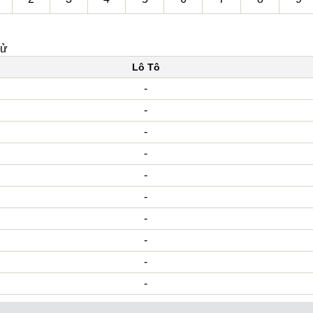
hử
Lô Tô
-
-
-
-
-
-
-
-
-
-