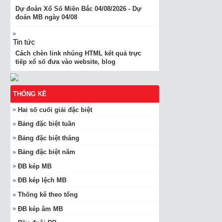
Dự đoán Xổ Số Miền Bắc 04/08/2026 - Dự
đoán MB ngày 04/08
Tin tức
Cách chèn link nhúng HTML kết quả trực
tiếp xổ số đưa vào website, blog
THỐNG KÊ
Hai số cuối giải đặc biệt
Bảng đặc biệt tuần
Bảng đặc biệt tháng
Bảng đặc biệt năm
ĐB kép MB
ĐB kép lệch MB
Thống kê theo tổng
ĐB kép âm MB