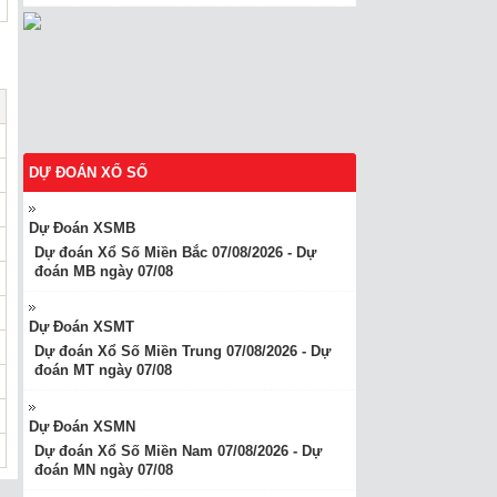
DỰ ĐOÁN XỔ SỐ
Dự Đoán XSMB
Dự đoán Xổ Số Miền Bắc 07/08/2026 - Dự
đoán MB ngày 07/08
Dự Đoán XSMT
Dự đoán Xổ Số Miền Trung 07/08/2026 - Dự
đoán MT ngày 07/08
Dự Đoán XSMN
Dự đoán Xổ Số Miền Nam 07/08/2026 - Dự
đoán MN ngày 07/08