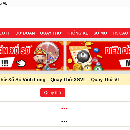
ử VL
TLOTT
DỰ ĐOÁN
QUAY THỬ
THỐNG KÊ
SỔ MƠ
TK CẦU
hử Xổ Số Vĩnh Long – Quay Thử XSVL – Quay Thử VL
Quay thử
...
...