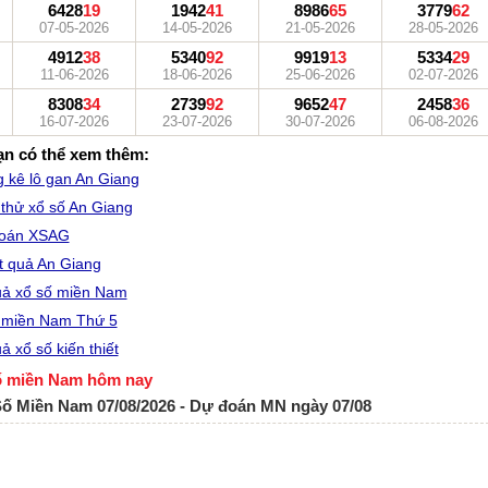
6428
19
1942
41
8986
65
3779
62
07-05-2026
14-05-2026
21-05-2026
28-05-2026
4912
38
5340
92
9919
13
5334
29
11-06-2026
18-06-2026
25-06-2026
02-07-2026
8308
34
2739
92
9652
47
2458
36
16-07-2026
23-07-2026
30-07-2026
06-08-2026
ạn có thể xem thêm:
 kê lô gan An Giang
thử xổ số An Giang
oán XSAG
t quả An Giang
uả xổ số miền Nam
 miền Nam Thứ 5
ả xổ số kiến thiết
ố miền Nam hôm nay
ố Miền Nam 07/08/2026 - Dự đoán MN ngày 07/08