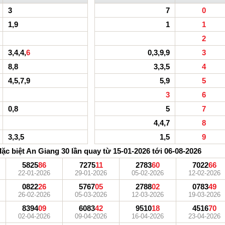
3
7
0
1,9
1
1
2
3,4,4,
6
0,3,9,9
3
8,8
3,3,5
4
4,5,7,9
5,9
5
3
6
0,8
5
7
4,4,7
8
3,3,5
1,5
9
đặc biệt An Giang 30 lần quay từ 15-01-2026 tới 06-08-2026
5825
86
7275
11
2783
60
7022
66
22-01-2026
29-01-2026
05-02-2026
12-02-2026
0822
26
5767
05
2788
02
0783
49
26-02-2026
05-03-2026
12-03-2026
19-03-2026
8394
09
6083
42
9510
18
4516
70
02-04-2026
09-04-2026
16-04-2026
23-04-2026