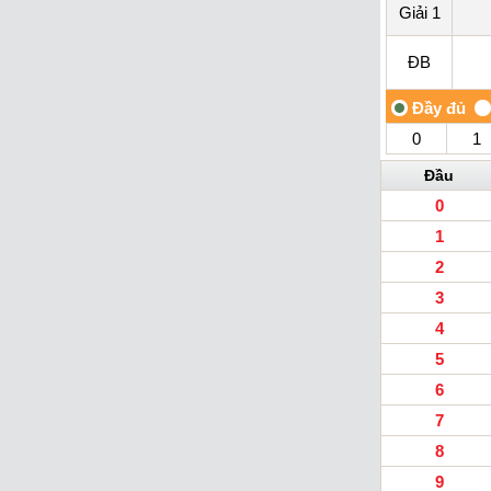
Giải 1
ĐB
0
1
Đầu
0
1
2
3
4
5
6
7
8
9