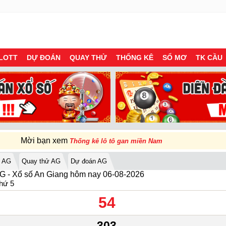
TLOTT
DỰ ĐOÁN
QUAY THỬ
THỐNG KÊ
SỔ MƠ
TK CẦU
Mời bạn xem
Thống kê lô tô gan miền Nam
n AG
Quay thử AG
Dự đoán AG
G - Xổ số An Giang hôm nay 06-08-2026
hứ 5
54
303