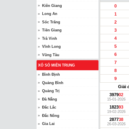
Kiên Giang
0
Long An
1
2
Sóc Trăng
3
Tiền Giang
4
Trà Vinh
5
Vĩnh Long
6
Vũng Tàu
7
XỔ SỐ MIỀN TRUNG
8
Bình Định
9
Quảng Bình
Giải 
Quảng Trị
3979
02
Đà Nẵng
15-01-2026
1823
93
Đắc Lắc
19-02-2026
Đắc Nông
2877
38
Gia Lai
26-03-2026