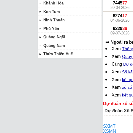
7445
77
Khánh Hòa
30-04-2026
Kon Tum
8274
17
Ninh Thuận
04-06-2026
6229
36
Phú Yên
09-07-2026
Quảng Ngãi
⇒ Ngoài ra b
Quảng Nam
Xem
Thống
Thừa Thiên Huế
Xem
Quay 
Cùng
Dự đ
Xem
Sổ kế
Xem
kết q
Xem
xổ số
Xem
kết qu
Dự đoán xổ s
Dự đoán Xổ S
SXMT
XSMN