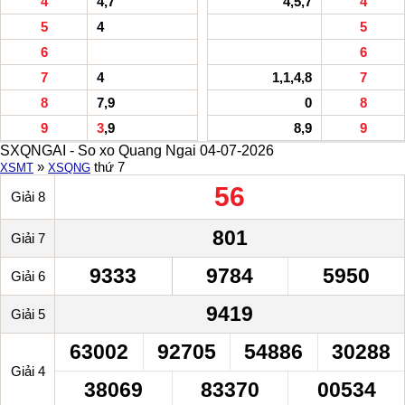
4
4,7
4,5,7
4
5
4
5
6
6
7
4
1,1,4,8
7
8
7,9
0
8
9
3
,9
8,9
9
SXQNGAI - So xo Quang Ngai 04-07-2026
»
thứ 7
XSMT
XSQNG
56
Giải 8
801
Giải 7
9333
9784
5950
Giải 6
9419
Giải 5
63002
92705
54886
30288
Giải 4
38069
83370
00534