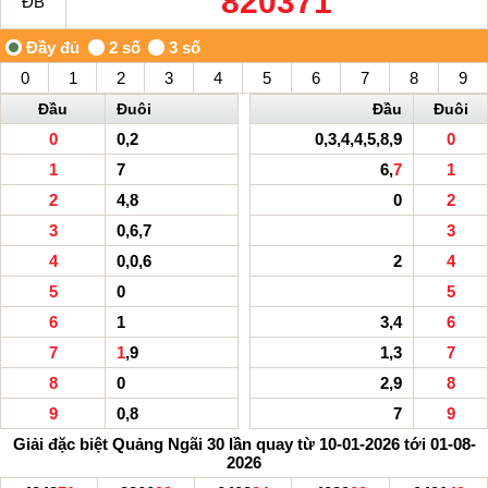
820371
ĐB
0
1
2
3
4
5
6
7
8
9
Đầu
Đuôi
Đầu
Đuôi
0
0,2
0,3,4,4,5,8,9
0
1
7
6,
7
1
2
4,8
0
2
3
0,6,7
3
4
0,0,6
2
4
5
0
5
6
1
3,4
6
7
1
,9
1,3
7
8
0
2,9
8
9
0,8
7
9
Giải đặc biệt Quảng Ngãi 30 lần quay từ 10-01-2026 tới 01-08-
2026