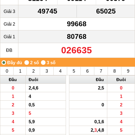
49745
65025
Giải 3
99668
Giải 2
80768
Giải 1
026635
ĐB
0
1
2
3
4
5
6
7
8
9
Đầu
Đuôi
Đầu
Đuôi
0
2,4,6
2,5
0
1
4
1
2
0,5
0
2
3
5
3
4
5,9
0,1,6
4
5
0,9
2,
3
,4,8
5