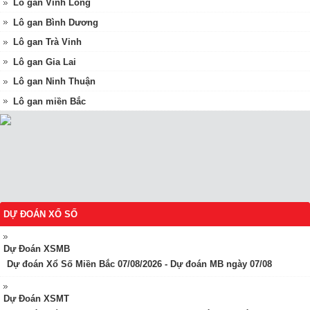
Lô gan Vĩnh Long
Lô gan Bình Dương
Lô gan Trà Vinh
Lô gan Gia Lai
Lô gan Ninh Thuận
Lô gan miền Bắc
DỰ ĐOÁN XỔ SỐ
Dự Đoán XSMB
Dự đoán Xổ Số Miền Bắc 07/08/2026 - Dự đoán MB ngày 07/08
Dự Đoán XSMT