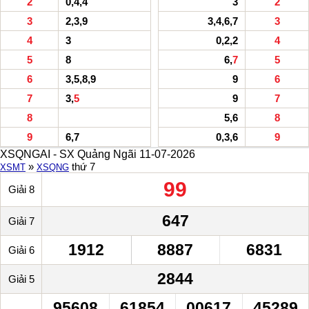
2
0,4,4
3
2
3
2,3,9
3,4,6,7
3
4
3
0,2,2
4
5
8
6,
7
5
6
3,5,8,9
9
6
7
3,
5
9
7
8
5,6
8
9
6,7
0,3,6
9
XSQNGAI - SX Quảng Ngãi 11-07-2026
»
thứ 7
XSMT
XSQNG
99
Giải 8
647
Giải 7
1912
8887
6831
Giải 6
2844
Giải 5
95608
61854
00617
45289