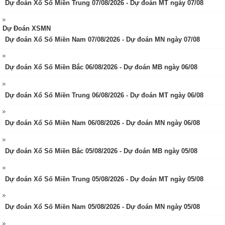
Dự đoán Xổ Số Miền Trung 07/08/2026 - Dự đoán MT ngày 07/08
Dự Đoán XSMN
Dự đoán Xổ Số Miền Nam 07/08/2026 - Dự đoán MN ngày 07/08
Dự đoán Xổ Số Miền Bắc 06/08/2026 - Dự đoán MB ngày 06/08
Dự đoán Xổ Số Miền Trung 06/08/2026 - Dự đoán MT ngày 06/08
Dự đoán Xổ Số Miền Nam 06/08/2026 - Dự đoán MN ngày 06/08
Dự đoán Xổ Số Miền Bắc 05/08/2026 - Dự đoán MB ngày 05/08
Dự đoán Xổ Số Miền Trung 05/08/2026 - Dự đoán MT ngày 05/08
Dự đoán Xổ Số Miền Nam 05/08/2026 - Dự đoán MN ngày 05/08