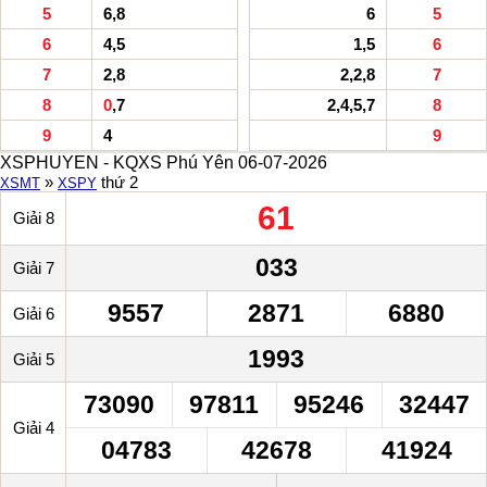
5
6,8
6
5
6
4,5
1,5
6
7
2,8
2,2,8
7
8
0
,7
2,4,5,7
8
9
4
9
XSPHUYEN - KQXS Phú Yên 06-07-2026
»
thứ 2
XSMT
XSPY
61
Giải 8
033
Giải 7
9557
2871
6880
Giải 6
1993
Giải 5
73090
97811
95246
32447
Giải 4
04783
42678
41924