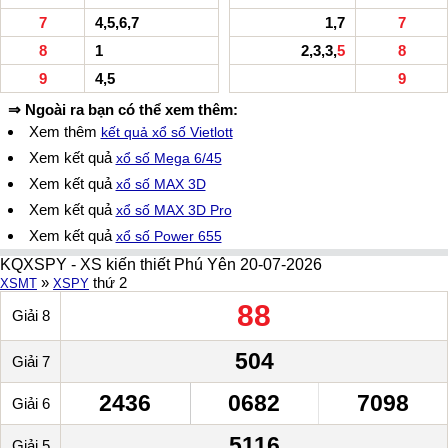
7
4,5,6,7
1,7
7
8
1
2,3,3,
5
8
9
4,5
9
⇒ Ngoài ra bạn có thể xem thêm:
Xem thêm
kết quả xổ số Vietlott
Xem kết quả
xổ số Mega 6/45
Xem kết quả
xổ số MAX 3D
Xem kết quả
xổ số MAX 3D Pro
Xem kết quả
xổ số Power 655
KQXSPY - XS kiến thiết Phú Yên 20-07-2026
»
thứ 2
XSMT
XSPY
88
Giải 8
504
Giải 7
2436
0682
7098
Giải 6
5116
Giải 5