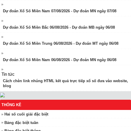
Dự đoán Xổ Số Miền Nam 07/08/2026 - Dự đoán MN ngày 07/08
Dự đoán Xổ Số Miền Bắc 06/08/2026 - Dự đoán MB ngày 06/08
Dự đoán Xổ Số Miền Trung 06/08/2026 - Dự đoán MT ngày 06/08
Dự đoán Xổ Số Miền Nam 06/08/2026 - Dự đoán MN ngày 06/08
Tin tức
Cách chèn link nhúng HTML kết quả trực tiếp xổ số đưa vào website,
blog
THỐNG KÊ
Hai số cuối giải đặc biệt
Bảng đặc biệt tuần
Bảng đặc biệt tháng