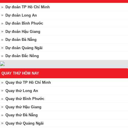
Dự đoán TP Hồ Chí Minh
Dự đoán Long An
Dự đoán Bình Phước
Dự đoán Hậu Giang
Dự đoán Đà Nẵng
Dự đoán Quảng Ngãi
Dự đoán Đắc Nông
QUAY THỬ HÔM NAY
Quay thử TP Hồ Chí Minh
Quay thử Long An
Quay thử Bình Phước
Quay thử Hậu Giang
Quay thử Đà Nẵng
Quay thử Quảng Ngãi