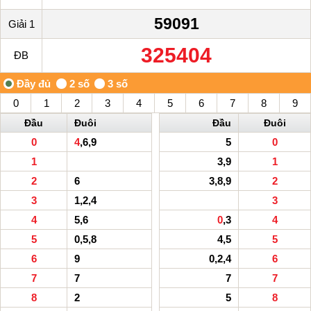
59091
Giải 1
325404
ĐB
0
1
2
3
4
5
6
7
8
9
Đầu
Đuôi
Đầu
Đuôi
0
4
,6,9
5
0
1
3,9
1
2
6
3,8,9
2
3
1,2,4
3
4
5,6
0
,3
4
5
0,5,8
4,5
5
6
9
0,2,4
6
7
7
7
7
8
2
5
8