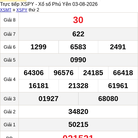
Trực tiếp XSPY - Xổ số Phú Yên 03-08-2026
»
thứ 2
XSMT
XSPY
30
Giải 8
622
Giải 7
1299
6583
2491
Giải 6
0990
Giải 5
64306
96576
24185
66418
Giải 4
16181
21328
61961
01927
68080
Giải 3
34820
Giải 2
50215
Giải 1