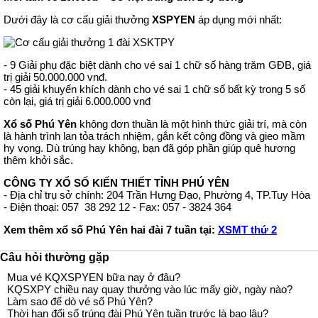
Dưới đây là cơ cấu giải thưởng
XSPYEN
áp dụng mới nhất:
- 9 Giải phụ đặc biệt dành cho vé sai 1 chữ số hàng trăm GĐB, giá
trị giải 50.000.000 vnđ.
- 45 giải khuyến khích dành cho vé sai 1 chữ số bất kỳ trong 5 số
còn lại, giá trị giải 6.000.000 vnđ
Xổ số Phú Yên
không đơn thuần là một hình thức giải trí, mà còn
là hành trình lan tỏa trách nhiệm, gắn kết cộng đồng và gieo mầm
hy vọng. Dù trúng hay không, bạn đã góp phần giúp quê hương
thêm khởi sắc.
CÔNG TY XỔ SỐ KIẾN THIẾT TỈNH PHÚ YÊN
- Địa chỉ trụ sở chính: 204 Trần Hưng Đạo, Phường 4, TP.Tuy Hòa
- Điện thoại: 057 38 292 12 - Fax: 057 - 3824 364
Xem thêm xổ số Phú Yên hai đài 7 tuần tại:
XSMT thứ 2
Câu hỏi thường gặp
Mua vé KQXSPYEN bữa nay ở đâu?
KQSXPY chiều nay quay thưởng vào lúc mấy giờ, ngày nào?
Làm sao để dò vé số Phú Yên?
Thời hạn đổi số trúng đài Phú Yên tuần trước là bao lâu?