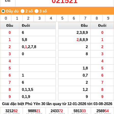
021521
ĐB
0
1
2
3
4
5
6
7
8
9
Đầu
Đuôi
Đầu
Đuôi
0
6
2,3,8,9
0
1
5,8
2
,6,8,9
1
2
0,
1
,2,7,8
2
2
3
0
8
3
4
4
5
1,8
5
6
1
0,7
6
7
6
2
7
8
0,1,3,5
1,2
8
9
0,1,9
9
9
Giải đặc biệt Phú Yên 30 lần quay từ 12-01-2026 tới 03-08-2026
3212
82
9889
21
2433
72
5913
33
2569
54