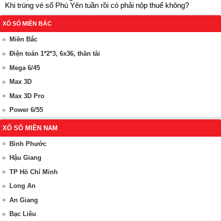
Khi trúng vé số Phú Yên tuần rồi có phải nộp thuế không?
XỔ SỐ MIỀN BẮC
Miền Bắc
Điện toán 1*2*3, 6x36, thần tài
Mega 6/45
Max 3D
Max 3D Pro
Power 6/55
XỔ SỐ MIỀN NAM
Bình Phước
Hậu Giang
TP Hồ Chí Minh
Long An
An Giang
Bạc Liêu