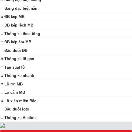
Bảng đặc biệt năm
ĐB kép MB
ĐB kép lệch MB
Thống kê theo tổng
ĐB kép âm MB
Đầu đuôi ĐB
Thống kê lô gan
Tần suất lô
Thống kê nhanh
Lô rơi MB
Lô câm MB
Lô xiên miền Bắc
Đầu đuôi loto
Thống kê Vietlott