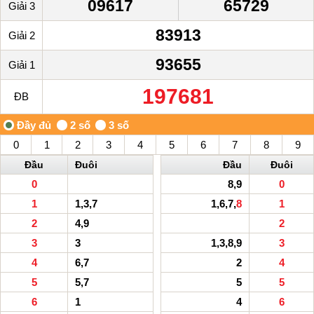
09617
65729
Giải 3
83913
Giải 2
93655
Giải 1
197681
ĐB
0
1
2
3
4
5
6
7
8
9
Đầu
Đuôi
Đầu
Đuôi
0
8,9
0
1
1,3,7
1,6,7,
8
1
2
4,9
2
3
3
1,3,8,9
3
4
6,7
2
4
5
5,7
5
5
6
1
4
6