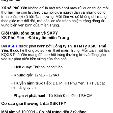
Xổ số Phú Yên
không chỉ là một trò chơi may rủi quen thuộc mỗi
thứ hai, mà còn là chiếc cầu nối giữa người dân và những công
trình phúc lợi xã hội địa phương. Một tấm vé số không chỉ mang
theo giấc mơ đổi đời, mà còn lan tỏa trách nhiệm cộng đồng từ
vùng biển yên bình của miền Trung.
Giới thiệu tổng quan về SXPY
XS Phú Yên – Đài uy tín miền Trung
Đài
XSPY
được phát hành bởi
Công ty TNHH MTV XSKT Phú
Yên
, thuộc hệ thống xổ số kiến thiết miền Trung. Mỗi tuần một lần,
KQXS Phú Yên mang đến cơ hội trúng thưởng lớn và đóng góp
vào sự phát triển bền vững của tỉnh nhà.
-
Lịch quay
: Thứ hai hàng tuần
-
Khung giờ
: 17h15 – 17h40
-
Truyền hình trực tiếp
: Đài PTTH Phú Yên, TRT và các
nền tảng uy tín
-
Phạm vi phát hành
: Từ Bình Định đến TP.HCM
Cơ cấu giải thưởng 1 đài XSKTPY
Mỗi tấm vé 10.000đ – Cơ hội trúng đến 2 tỷ đồng