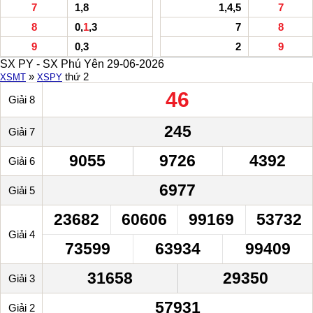
7
1,8
1,4,5
7
8
0,
1
,3
7
8
9
0,3
2
9
SX PY - SX Phú Yên 29-06-2026
»
thứ 2
XSMT
XSPY
46
Giải 8
245
Giải 7
9055
9726
4392
Giải 6
6977
Giải 5
23682
60606
99169
53732
Giải 4
73599
63934
99409
31658
29350
Giải 3
57931
Giải 2