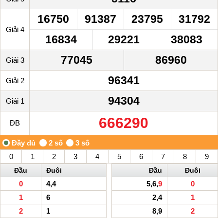
16750
91387
23795
31792
Giải 4
16834
29221
38083
77045
86960
Giải 3
96341
Giải 2
94304
Giải 1
666290
ĐB
0
1
2
3
4
5
6
7
8
9
Đầu
Đuôi
Đầu
Đuôi
0
4,4
5,6,
9
0
1
6
2,4
1
2
1
8,9
2