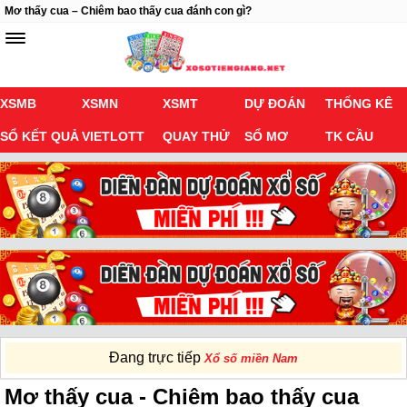
Mơ thấy cua – Chiêm bao thấy cua đánh con gì?
XSMB
XSMN
XSMT
DỰ ĐOÁN
THỐNG KÊ
SỔ KẾT QUẢ
VIETLOTT
QUAY THỬ
SỔ MƠ
TK CẦU
Đang trực tiếp
Xổ số miền Nam
Mơ thấy cua - Chiêm bao thấy cua