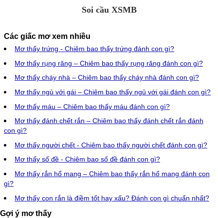
Soi cầu XSMB
Các giấc mơ xem nhiều
Mơ thấy trứng - Chiêm bao thấy trứng đánh con gì?
Mơ thấy rụng răng – Chiêm bao thấy rụng răng đánh con gì?
Mơ thấy cháy nhà – Chiêm bao thấy cháy nhà đánh con gì?
Mơ thấy ngủ với gái – Chiêm bao thấy ngủ với gái đánh con gì?
Mơ thấy máu – Chiêm bao thấy máu đánh con gì?
Mơ thấy đánh chết rắn – Chiêm bao thấy đánh chết rắn đánh
con gì?
Mơ thấy người chết - Chiêm bao thấy người chết đánh con gì?
Mơ thấy số đề - Chiêm bao số đề đánh con gì?
Mơ thấy rắn hổ mang – Chiêm bao thấy rắn hổ mang đánh con
gì?
Mơ thấy con rắn là điềm tốt hay xấu? Đánh con gì chuẩn nhất?
Gợi ý mơ thấy