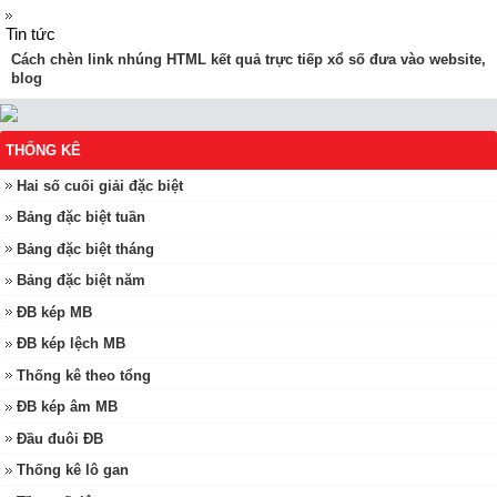
Tin tức
Cách chèn link nhúng HTML kết quả trực tiếp xổ số đưa vào website,
blog
THỐNG KÊ
Hai số cuối giải đặc biệt
Bảng đặc biệt tuần
Bảng đặc biệt tháng
Bảng đặc biệt năm
ĐB kép MB
ĐB kép lệch MB
Thống kê theo tổng
ĐB kép âm MB
Đầu đuôi ĐB
Thống kê lô gan