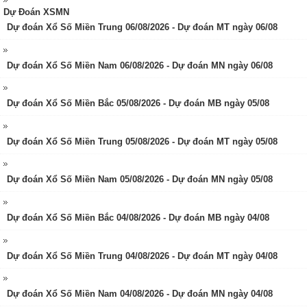
Dự Đoán XSMN
Dự đoán Xổ Số Miền Trung 06/08/2026 - Dự đoán MT ngày 06/08
Dự đoán Xổ Số Miền Nam 06/08/2026 - Dự đoán MN ngày 06/08
Dự đoán Xổ Số Miền Bắc 05/08/2026 - Dự đoán MB ngày 05/08
Dự đoán Xổ Số Miền Trung 05/08/2026 - Dự đoán MT ngày 05/08
Dự đoán Xổ Số Miền Nam 05/08/2026 - Dự đoán MN ngày 05/08
Dự đoán Xổ Số Miền Bắc 04/08/2026 - Dự đoán MB ngày 04/08
Dự đoán Xổ Số Miền Trung 04/08/2026 - Dự đoán MT ngày 04/08
Dự đoán Xổ Số Miền Nam 04/08/2026 - Dự đoán MN ngày 04/08