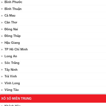
Bình Phước
Bình Thuận
Cà Mau
Cần Thơ
Đồng Nai
Đồng Tháp
Hậu Giang
TP Hồ Chí Minh
Long An
Sóc Trăng
Tây Ninh
Trà Vinh
Vĩnh Long
Vũng Tàu
XỔ SỐ MIỀN TRUNG