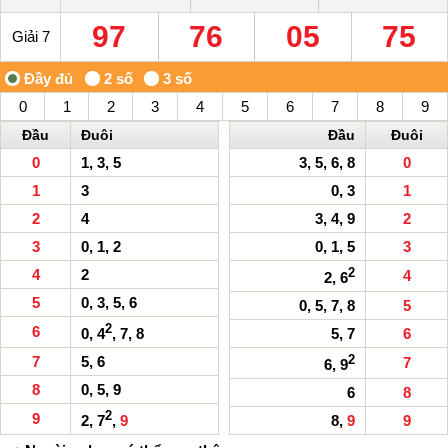
97
76
05
75
Giải 7
0
1
2
3
4
5
6
7
8
9
Đầu
Đuôi
Đầu
Đuôi
0
1, 3, 5
3, 5, 6, 8
0
1
3
0, 3
1
2
4
3, 4, 9
2
3
0, 1, 2
0, 1, 5
3
4
2
2
4
2, 6
5
0, 3, 5, 6
0, 5, 7, 8
5
2
6
0, 4
, 7, 8
5, 7
6
7
5, 6
2
7
6, 9
8
0, 5, 9
6
8
2
9
2, 7
,
9
8,
9
9