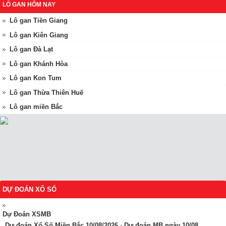
LÔ GAN HÔM NAY
Lô gan Tiền Giang
Lô gan Kiên Giang
Lô gan Đà Lạt
Lô gan Khánh Hòa
Lô gan Kon Tum
Lô gan Thừa Thiên Huế
Lô gan miền Bắc
DỰ ĐOÁN XỔ SỐ
Dự Đoán XSMB
Dự đoán Xổ Số Miền Bắc 10/08/2026 - Dự đoán MB ngày 10/08