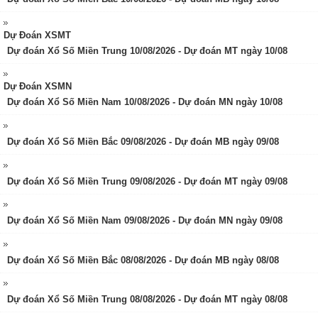
Dự Đoán XSMT
Dự đoán Xổ Số Miền Trung 10/08/2026 - Dự đoán MT ngày 10/08
Dự Đoán XSMN
Dự đoán Xổ Số Miền Nam 10/08/2026 - Dự đoán MN ngày 10/08
Dự đoán Xổ Số Miền Bắc 09/08/2026 - Dự đoán MB ngày 09/08
Dự đoán Xổ Số Miền Trung 09/08/2026 - Dự đoán MT ngày 09/08
Dự đoán Xổ Số Miền Nam 09/08/2026 - Dự đoán MN ngày 09/08
Dự đoán Xổ Số Miền Bắc 08/08/2026 - Dự đoán MB ngày 08/08
Dự đoán Xổ Số Miền Trung 08/08/2026 - Dự đoán MT ngày 08/08