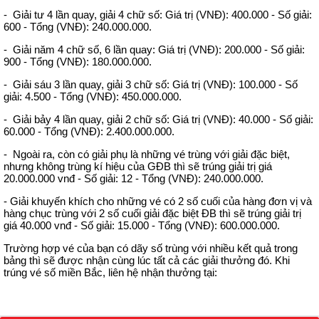
- Giải tư 4 lần quay, giải 4 chữ số: Giá trị (VNĐ): 400.000 - Số giải:
600 - Tổng (VNĐ): 240.000.000.
- Giải năm 4 chữ số, 6 lần quay: Giá trị (VNĐ): 200.000 - Số giải:
900 - Tổng (VNĐ): 180.000.000.
- Giải sáu 3 lần quay, giải 3 chữ số: Giá trị (VNĐ): 100.000 - Số
giải: 4.500 - Tổng (VNĐ): 450.000.000.
- Giải bảy 4 lần quay, giải 2 chữ số: Giá trị (VNĐ): 40.000 - Số giải:
60.000 - Tổng (VNĐ): 2.400.000.000.
- Ngoài ra, còn có giải phụ là những vé trùng với giải đặc biệt,
nhưng không trùng kí hiệu của GĐB thì sẽ trúng giải trị giá
20.000.000 vnđ - Số giải: 12 - Tổng (VNĐ): 240.000.000.
- Giải khuyến khích cho những vé có 2 số cuối của hàng đơn vị và
hàng chục trùng với 2 số cuối giải đặc biệt ĐB thì sẽ trúng giải trị
giá 40.000 vnđ - Số giải: 15.000 - Tổng (VNĐ): 600.000.000.
Trường hợp vé của bạn có dãy số trùng với nhiều kết quả trong
bảng thì sẽ được nhận cùng lúc tất cả các giải thưởng đó. Khi
trúng vé số miền Bắc, liên hệ nhận thưởng tại: