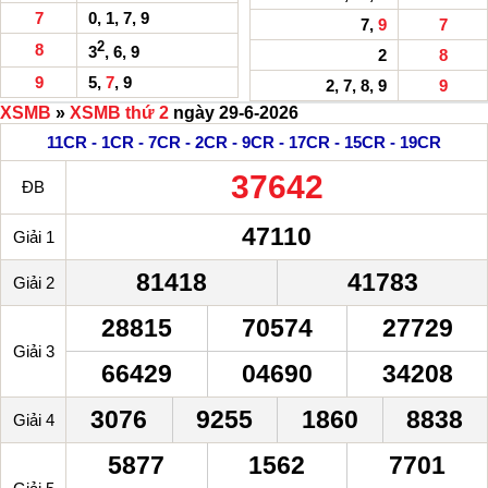
7
0, 1, 7, 9
7,
9
7
2
8
3
, 6, 9
2
8
9
5,
7
, 9
2, 7, 8, 9
9
XSMB
»
XSMB thứ 2
ngày 29-6-2026
11CR - 1CR - 7CR - 2CR - 9CR - 17CR - 15CR - 19CR
37642
ĐB
47110
Giải 1
81418
41783
Giải 2
28815
70574
27729
Giải 3
66429
04690
34208
3076
9255
1860
8838
Giải 4
5877
1562
7701