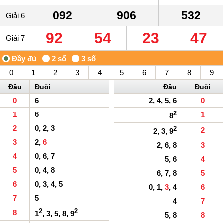
092
906
532
Giải 6
92
54
23
47
Giải 7
0
1
2
3
4
5
6
7
8
9
Đầu
Đuôi
Đầu
Đuôi
0
6
2, 4, 5, 6
0
1
6
2
1
8
2
0, 2, 3
2
2
2, 3, 9
3
2,
6
2, 6, 8
3
4
0, 6, 7
5, 6
4
5
0, 4, 8
6, 7, 8
5
6
0, 3, 4, 5
0, 1,
3
, 4
6
7
5
4
7
2
2
8
1
, 3, 5, 8, 9
5, 8
8