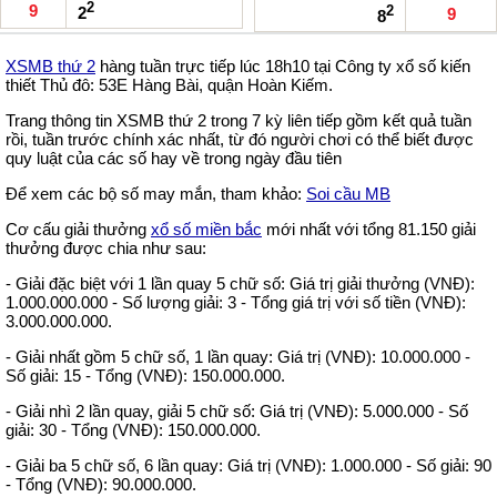
2
9
2
2
9
8
XSMB thứ 2
hàng tuần trực tiếp lúc 18h10 tại Công ty xổ số kiến
thiết Thủ đô: 53E Hàng Bài, quận Hoàn Kiếm.
Trang thông tin XSMB thứ 2 trong 7 kỳ liên tiếp gồm kết quả tuần
rồi, tuần trước chính xác nhất, từ đó người chơi có thể biết được
quy luật của các số hay về trong ngày đầu tiên
Để xem các bộ số may mắn, tham khảo:
Soi cầu MB
Cơ cấu giải thưởng
xổ số miền bắc
mới nhất với tổng 81.150 giải
thưởng được chia như sau:
- Giải đặc biệt với 1 lần quay 5 chữ số: Giá trị giải thưởng (VNĐ):
1.000.000.000 - Số lượng giải: 3 - Tổng giá trị với số tiền (VNĐ):
3.000.000.000.
- Giải nhất gồm 5 chữ số, 1 lần quay: Giá trị (VNĐ): 10.000.000 -
Số giải: 15 - Tổng (VNĐ): 150.000.000.
- Giải nhì 2 lần quay, giải 5 chữ số: Giá trị (VNĐ): 5.000.000 - Số
giải: 30 - Tổng (VNĐ): 150.000.000.
- Giải ba 5 chữ số, 6 lần quay: Giá trị (VNĐ): 1.000.000 - Số giải: 90
- Tổng (VNĐ): 90.000.000.