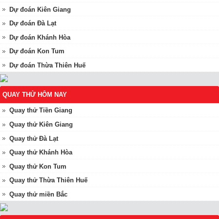
Dự đoán Kiên Giang
Dự đoán Đà Lạt
Dự đoán Khánh Hòa
Dự đoán Kon Tum
Dự đoán Thừa Thiên Huế
QUAY THỬ HÔM NAY
Quay thử Tiền Giang
Quay thử Kiên Giang
Quay thử Đà Lạt
Quay thử Khánh Hòa
Quay thử Kon Tum
Quay thử Thừa Thiên Huế
Quay thử miền Bắc