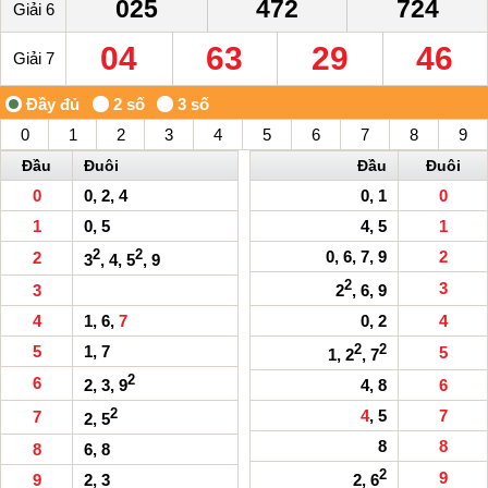
025
472
724
Giải 6
04
63
29
46
Giải 7
0
1
2
3
4
5
6
7
8
9
Đầu
Đuôi
Đầu
Đuôi
0
0, 2, 4
0, 1
0
1
0, 5
4, 5
1
2
2
0, 6, 7, 9
2
2
3
, 4, 5
, 9
2
3
3
2
, 6, 9
4
1, 6,
7
0, 2
4
5
1, 7
2
2
5
1, 2
, 7
2
6
2, 3, 9
4, 8
6
2
4
, 5
7
7
2, 5
8
8
8
6, 8
2
9
9
2, 3
2, 6