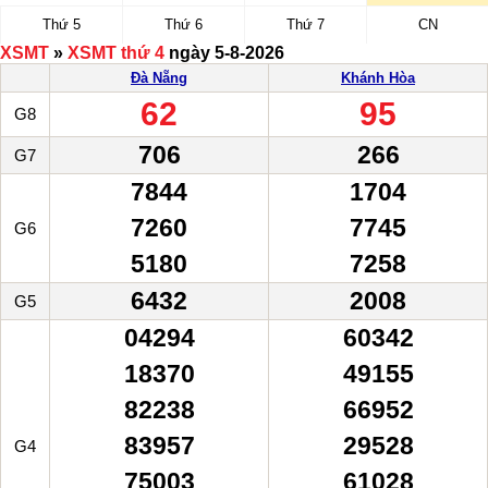
Thứ 5
Thứ 6
Thứ 7
CN
XSMT
»
XSMT thứ 4
ngày 5-8-2026
Đà Nẵng
Khánh Hòa
62
95
G8
706
266
G7
7844
1704
7260
7745
G6
5180
7258
6432
2008
G5
04294
60342
18370
49155
82238
66952
83957
29528
G4
75003
61028