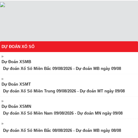
DỰ ĐOÁN XỔ SỐ
Dự Đoán XSMB
Dự đoán Xổ Số Miền Bắc 09/08/2026 - Dự đoán MB ngày 09/08
Dự Đoán XSMT
Dự đoán Xổ Số Miền Trung 09/08/2026 - Dự đoán MT ngày 09/08
Dự Đoán XSMN
Dự đoán Xổ Số Miền Nam 09/08/2026 - Dự đoán MN ngày 09/08
Dự đoán Xổ Số Miền Bắc 08/08/2026 - Dự đoán MB ngày 08/08