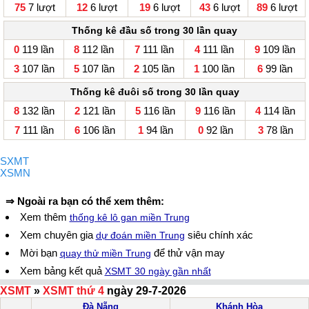
75
7 lượt
12
6 lượt
19
6 lượt
43
6 lượt
89
6 lượt
Thống kê đầu số trong 30 lần quay
0
119 lần
8
112 lần
7
111 lần
4
111 lần
9
109 lần
3
107 lần
5
107 lần
2
105 lần
1
100 lần
6
99 lần
Thống kê đuôi số trong 30 lần quay
8
132 lần
2
121 lần
5
116 lần
9
116 lần
4
114 lần
7
111 lần
6
106 lần
1
94 lần
0
92 lần
3
78 lần
SXMT
XSMN
⇒ Ngoài ra bạn có thể xem thêm:
Xem thêm
thống kê lô gan miền Trung
Xem chuyên gia
siêu chính xác
dự đoán miền Trung
Mời bạn
để thử vận may
quay thử miền Trung
Xem bảng kết quả
XSMT 30 ngày gần nhất
XSMT
»
XSMT thứ 4
ngày 29-7-2026
Đà Nẵng
Khánh Hòa