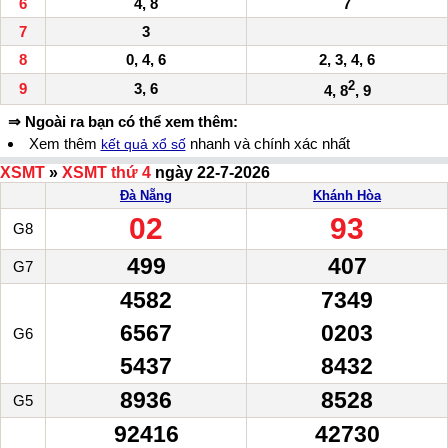
6
4, 8
7
7
3
8
0, 4, 6
2, 3, 4, 6
2
9
3, 6
4, 8
, 9
⇒ Ngoài ra bạn có thể xem thêm:
Xem thêm
nhanh và chính xác nhất
kết quả xổ số
XSMT
»
XSMT thứ 4
ngày 22-7-2026
Đà Nẵng
Khánh Hòa
02
93
G8
499
407
G7
4582
7349
6567
0203
G6
5437
8432
8936
8528
G5
92416
42730