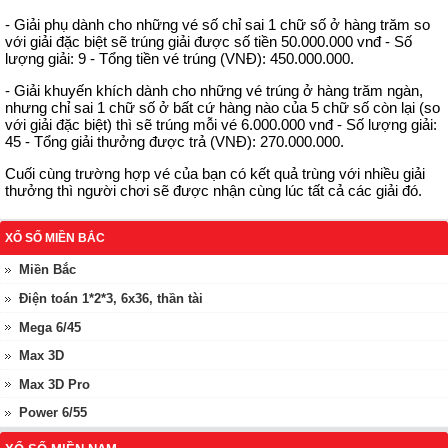
- Giải phụ dành cho những vé số chỉ sai 1 chữ số ở hàng trăm so
với giải đặc biệt sẽ trúng giải được số tiền 50.000.000 vnđ - Số
lượng giải: 9 - Tổng tiền vé trúng (VNĐ): 450.000.000.
- Giải khuyến khích dành cho những vé trúng ở hàng trăm ngàn,
nhưng chỉ sai 1 chữ số ở bất cứ hàng nào của 5 chữ số còn lại (so
với giải đặc biệt) thì sẽ trúng mỗi vé 6.000.000 vnđ - Số lượng giải:
45 - Tổng giải thưởng được trả (VNĐ): 270.000.000.
Cuối cùng trường hợp vé của bạn có kết quả trùng với nhiều giải
thưởng thì người chơi sẽ được nhận cùng lúc tất cả các giải đó.
XỔ SỐ MIỀN BẮC
Miền Bắc
Điện toán 1*2*3, 6x36, thần tài
Mega 6/45
Max 3D
Max 3D Pro
Power 6/55