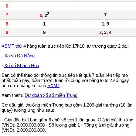
6
2
7
7
0
, 2
8
1
1, 9
9
9
2
, 3, 4
XSMT thứ 4
hàng tuần trực tiếp lúc 17h10, từ trường quay 2 đài:
-
Xổ số Đà Nẵng
-
Xổ số Khánh Hòa
Bạn có thể theo dõi thông tin trực tiếp kết quả 7 tuần liên tiếp mới
nhất: tuần này, tuần trước, tuần rồi cùng với bảng lô tô 2 số ngay
bên dưới bảng kết quả
SXMT
.
Xem thêm:
Dự đoán xổ số miền Trung
Cơ cấu giải thưởng miền Trung bao gồm 1.206 giải thưởng (18 lần
quay) tương ứng như sau:
- Giải đặc biệt bao gồm 6 chữ số với 1 lần quay: Giá trị giải thưởng
(VNĐ): 2.000.000.000 - Số lượng giải: 1 - Tổng giá trị giải thưởng
(VNĐ): 2.000.000.000.