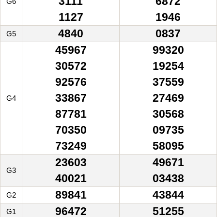
3111
6872
G6
1127
1946
4840
0837
G5
45967
99320
30572
19254
92576
37559
33867
27469
G4
87781
30568
70350
09735
73249
58095
23603
49671
G3
40021
03438
89841
43844
G2
96472
51255
G1