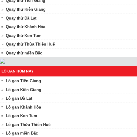
Quay thử Tiền Giang
Quay thử Kiên Giang
Quay thử Đà Lạt
Quay thử Khánh Hòa
Quay thử Kon Tum
Quay thử Thừa Thiên Huế
Quay thử miền Bắc
LÔ GAN HÔM NAY
Lô gan Tiền Giang
Lô gan Kiên Giang
Lô gan Đà Lạt
Lô gan Khánh Hòa
Lô gan Kon Tum
Lô gan Thừa Thiên Huế
Lô gan miền Bắc