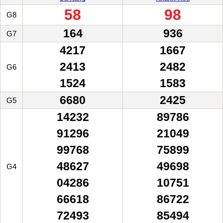
58
98
G8
164
936
G7
4217
1667
2413
2482
G6
1524
1583
6680
2425
G5
14232
89786
91296
21049
99768
75899
48627
49698
G4
04286
10751
66618
86722
72493
85494