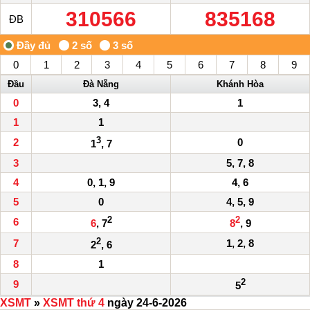
310566
835168
ĐB
0
1
2
3
4
5
6
7
8
9
Đầu
Đà Nẵng
Khánh Hòa
0
3, 4
1
1
1
3
2
0
1
, 7
3
5, 7, 8
4
0, 1, 9
4, 6
5
0
4, 5, 9
2
2
6
6
, 7
8
, 9
2
7
1, 2, 8
2
, 6
8
1
2
9
5
XSMT
»
XSMT thứ 4
ngày 24-6-2026